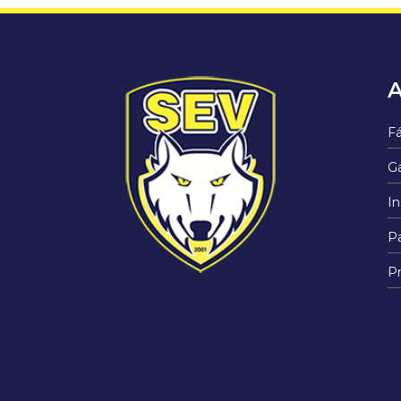
A
Fá
Ga
In
Pa
Pr