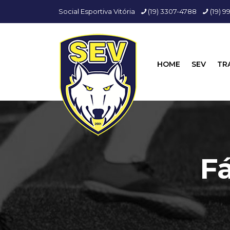
Social Esportiva Vitória
(19) 3307-4788
(19) 
HOME
SEV
TR
F